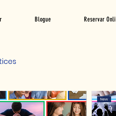
r
Blogue
Reservar Onl
Login
tices
New